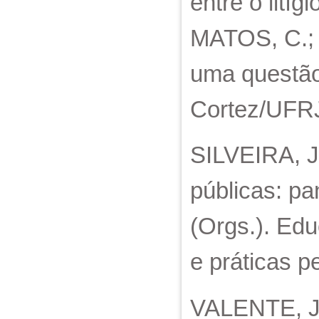
entre o lití
MATOS, C.; L
uma questão 
Cortez/UFRJ
SILVEIRA, Ju
públicas: pa
(Orgs.). Edu
e práticas 
VALENTE, Jan