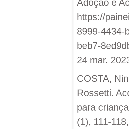
Adoção e Ac
https://pain
8999-4434-
beb7-8ed9db
24 mar. 202
COSTA, Nina
Rossetti. Ac
para criança
(1), 111-118