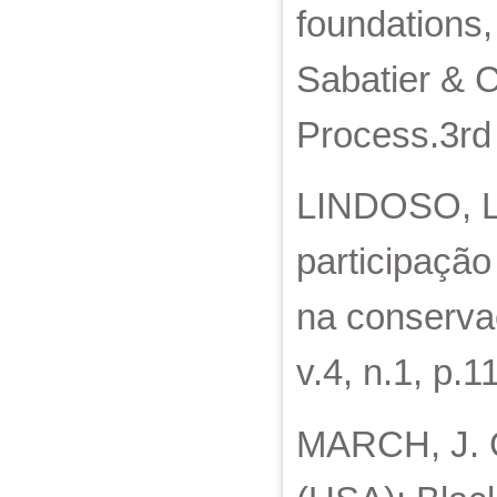
foundations,
Sabatier & C
Process.3rd 
LINDOSO, L.
participação
na conservaç
v.4, n.1, p.
MARCH, J. G