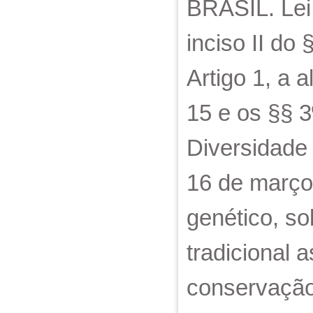
BRASIL. Lei
inciso II do 
Artigo 1, a a
15 e os §§ 3
Diversidade 
16 de março
genético, s
tradicional 
conservação