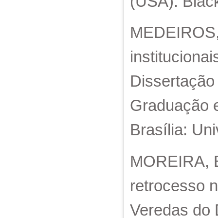
(USA): Black
MEDEIROS, P
instituciona
Dissertação
Graduação e
Brasília: Un
MOREIRA, E.
retrocesso n
Veredas do D