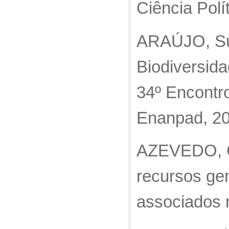
Ciência Polí
ARAÚJO, Sue
Biodiversida
34º Encontr
Enanpad, 20
AZEVEDO, C.
recursos gen
associados n