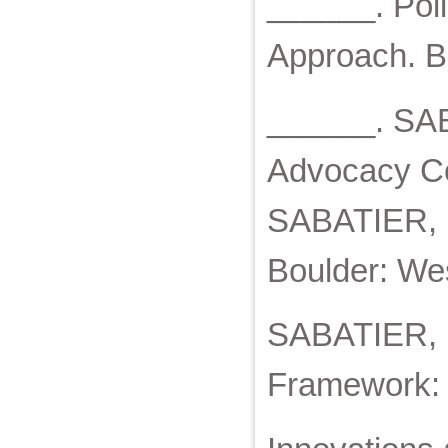
______. Pol
Approach. B
______. SAB
Advocacy Co
SABATIER, Pa
Boulder: We
SABATIER, P
Framework: