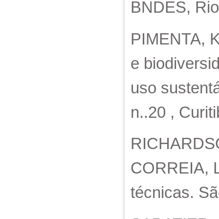
BNDES, Rio d
PIMENTA, K. 
e biodiversi
uso sustentá
n..20 , Curi
RICHARDSON,
CORREIA, L.
técnicas. Sã