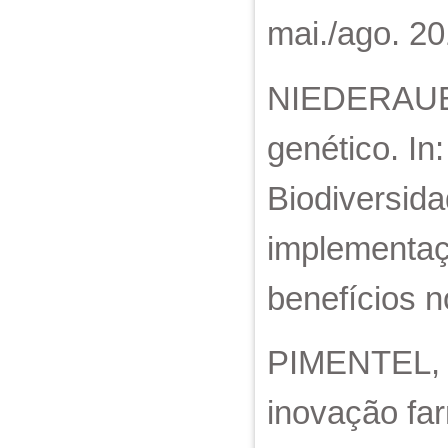
mai./ago. 20
NIEDERAUER,
genético. I
Biodiversida
implementaç
benefícios n
PIMENTEL, V.
inovação fa