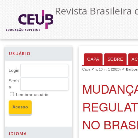
Revista Brasileira 
USUÁRIO
CAPA
SOBRE
AC
>
>
Capa
v. 16, n. 1 (2026)
Barbos
Login
Senh
MUDANÇA
a
Lembrar usuário
REGULAT
NO BRASI
IDIOMA